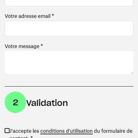
Votre adresse email *
Votre message *
2
Validation
(ouvre une nouvelle
J'accepte les
conditions d'utilisation
du formulaire de