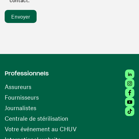
contact. *
Linked
Professionnels
Insta
Assureurs
Faceb
(ouvre une nouvelle fenêtre)
Fournisseurs
Youtu
Journalistes
Tiktok
(ouvre une nouvelle fenêtr
Centrale de stérilisation
(ouvre une nouvelle fen
Votre événement au CHUV