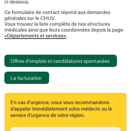
ci-dessous.
Ce formulaire de contact répond aux demandes
générales sur le CHUV.
Vous trouvez la liste complète de nos structures
médicales ainsi que leurs coordonnées depuis la page
«Départements et services»
.
(ouvre un
Offres d'emplois et candidatures spontanées
(ouvre une nouvelle fenêtre)
La facturation
En cas d'urgence, nous vous recommandons
d'appeler immédiatement votre médecin ou le
service d'urgence de votre région.