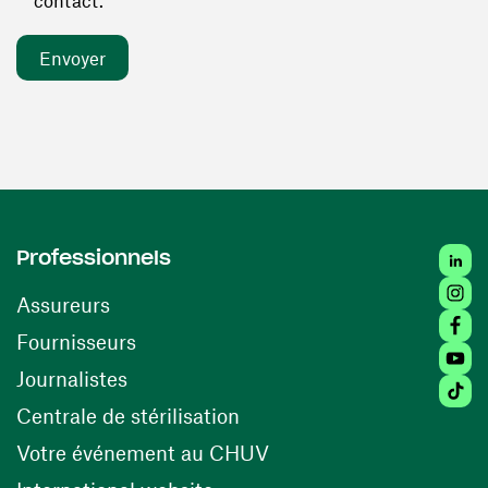
contact. *
Linked
Professionnels
Insta
Assureurs
Faceb
(ouvre une nouvelle fenêtre)
Fournisseurs
Youtu
Journalistes
Tiktok
(ouvre une nouvelle fenêtr
Centrale de stérilisation
(ouvre une nouvelle fen
Votre événement au CHUV