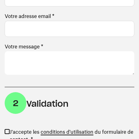
Votre adresse email *
Votre message *
2
Validation
(ouvre une nouvelle
J'accepte les
conditions d'utilisation
du formulaire de