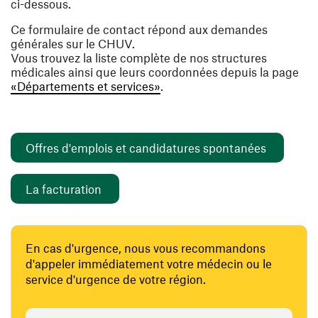
ci-dessous.
Ce formulaire de contact répond aux demandes
générales sur le CHUV.
Vous trouvez la liste complète de nos structures
médicales ainsi que leurs coordonnées depuis la page
«Départements et services»
.
(ouvre un
Offres d'emplois et candidatures spontanées
(ouvre une nouvelle fenêtre)
La facturation
En cas d'urgence, nous vous recommandons
d'appeler immédiatement votre médecin ou le
service d'urgence de votre région.