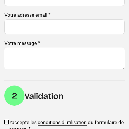
Votre adresse email *
Votre message *
2
Validation
(ouvre une nouvelle
J'accepte les
conditions d'utilisation
du formulaire de