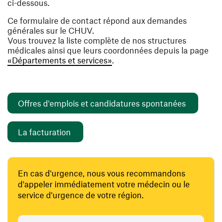
ci-dessous.
Ce formulaire de contact répond aux demandes
générales sur le CHUV.
Vous trouvez la liste complète de nos structures
médicales ainsi que leurs coordonnées depuis la page
«Départements et services»
.
(ouvre un
Offres d'emplois et candidatures spontanées
(ouvre une nouvelle fenêtre)
La facturation
En cas d'urgence, nous vous recommandons
d'appeler immédiatement votre médecin ou le
service d'urgence de votre région.