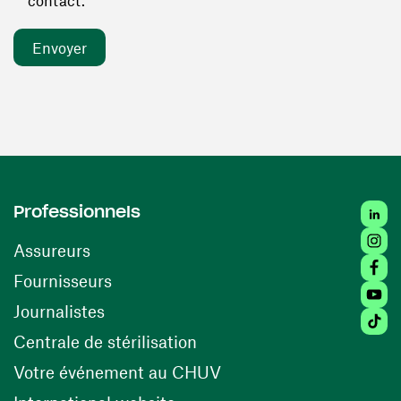
contact. *
Linked
Professionnels
Insta
Assureurs
Faceb
(ouvre une nouvelle fenêtre)
Fournisseurs
Youtu
Journalistes
Tiktok
(ouvre une nouvelle fenêtr
Centrale de stérilisation
(ouvre une nouvelle fen
Votre événement au CHUV