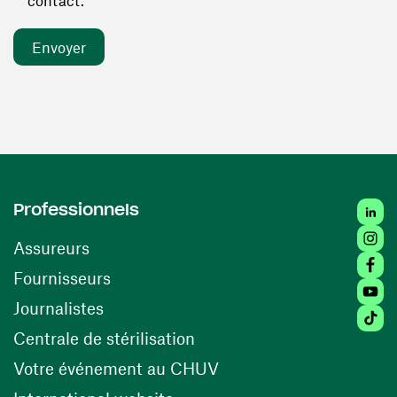
contact. *
Linked
Professionnels
Insta
Assureurs
Faceb
(ouvre une nouvelle fenêtre)
Fournisseurs
Youtu
Journalistes
Tiktok
(ouvre une nouvelle fenêtr
Centrale de stérilisation
(ouvre une nouvelle fen
Votre événement au CHUV