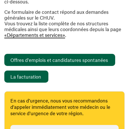
ci-dessous.
Ce formulaire de contact répond aux demandes
générales sur le CHUV.
Vous trouvez la liste complète de nos structures
médicales ainsi que leurs coordonnées depuis la page
«Départements et services»
.
(ouvre un
Offres d'emplois et candidatures spontanées
(ouvre une nouvelle fenêtre)
La facturation
En cas d'urgence, nous vous recommandons
d'appeler immédiatement votre médecin ou le
service d'urgence de votre région.