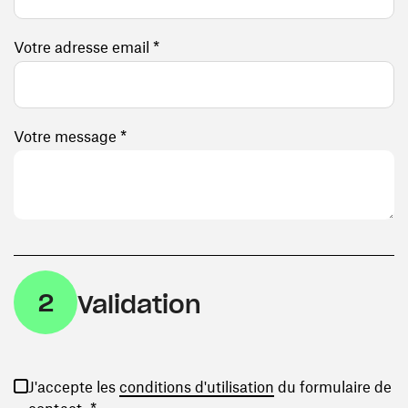
Votre adresse email *
Votre message *
2
Validation
(ouvre une nouvelle
J'accepte les
conditions d'utilisation
du formulaire de