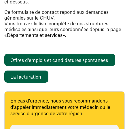
ci-dessous.
Ce formulaire de contact répond aux demandes
générales sur le CHUV.
Vous trouvez la liste complète de nos structures
médicales ainsi que leurs coordonnées depuis la page
«Départements et services»
.
(ouvre un
Offres d'emplois et candidatures spontanées
(ouvre une nouvelle fenêtre)
La facturation
En cas d'urgence, nous vous recommandons
d'appeler immédiatement votre médecin ou le
service d'urgence de votre région.