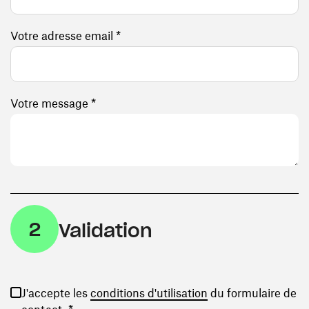
Votre adresse email *
Votre message *
2
Validation
(ouvre une nouvelle
J'accepte les
conditions d'utilisation
du formulaire de