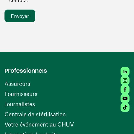
contact. *
Linked
Professionnels
Insta
Assureurs
Faceb
(ouvre une nouvelle fenêtre)
Fournisseurs
Youtu
Journalistes
Tiktok
(ouvre une nouvelle fenêtr
Centrale de stérilisation
(ouvre une nouvelle fen
Votre événement au CHUV