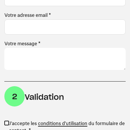
Votre adresse email *
Votre message *
2
Validation
(ouvre une nouvelle
J'accepte les
conditions d'utilisation
du formulaire de