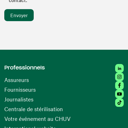
contact. *
Linked
Professionnels
Insta
Assureurs
Faceb
(ouvre une nouvelle fenêtre)
Fournisseurs
Youtu
Journalistes
Tiktok
(ouvre une nouvelle fenêtr
Centrale de stérilisation
(ouvre une nouvelle fen
Votre événement au CHUV