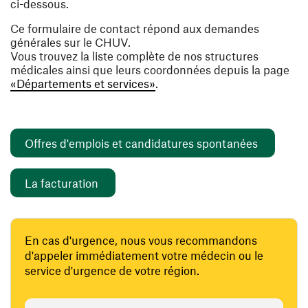
ci-dessous.
Ce formulaire de contact répond aux demandes
générales sur le CHUV.
Vous trouvez la liste complète de nos structures
médicales ainsi que leurs coordonnées depuis la page
«Départements et services»
.
(ouvre un
Offres d'emplois et candidatures spontanées
(ouvre une nouvelle fenêtre)
La facturation
En cas d'urgence, nous vous recommandons
d'appeler immédiatement votre médecin ou le
service d'urgence de votre région.