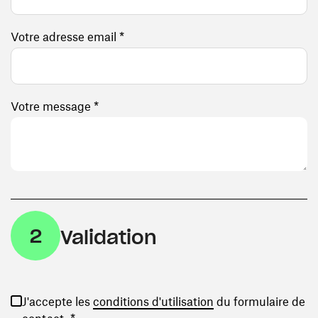
Votre adresse email *
Votre message *
2
Validation
(ouvre une nouvelle
J'accepte les
conditions d'utilisation
du formulaire de