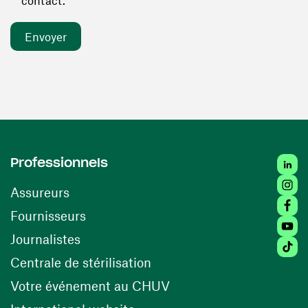
contact. *
Linked
Professionnels
Insta
Assureurs
Faceb
(ouvre une nouvelle fenêtre)
Fournisseurs
Youtu
Journalistes
Tiktok
(ouvre une nouvelle fenêtr
Centrale de stérilisation
(ouvre une nouvelle fen
Votre événement au CHUV