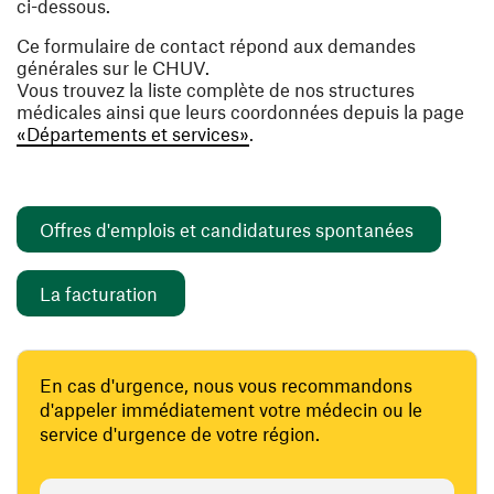
ci-dessous.
Ce formulaire de contact répond aux demandes
générales sur le CHUV.
Vous trouvez la liste complète de nos structures
médicales ainsi que leurs coordonnées depuis la page
«Départements et services»
.
(ouvre un
Offres d'emplois et candidatures spontanées
(ouvre une nouvelle fenêtre)
La facturation
En cas d'urgence, nous vous recommandons
d'appeler immédiatement votre médecin ou le
service d'urgence de votre région.