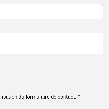
(ouvre une nouvelle fenêtre)
ilisation
du formulaire de contact. *