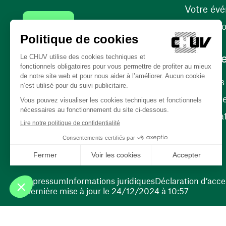
Votre év
Contact
Internati
Carrièr
Carrière
Nos poste
(ouvre une nouvelle fenêtre)
Bénévola
(ouvre une nouvelle fenêtre)
Impressum
Informations juridiques
Déclaration d’acces
Dernière mise à jour le 24/12/2024 à 10:57