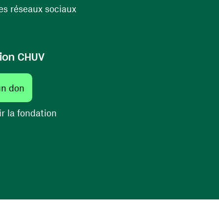
(ouvre une nouvelle fenêtre)
s réseaux sociaux
ion CHUV
(ouvre une nouvelle fenêtre)
un don
(ouvre une nouvelle fenêtre)
r la fondation