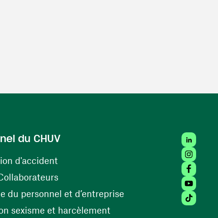
LinkedIn
nel du CHUV
Instagra
(ouvre une nouvelle fenêtre)
ion d'accident
Facebook
(ouvre une nouvelle fenêtre)
Collaborateurs
Youtube 
(ouvre une nouvelle fe
 du personnel et d’entreprise
Tiktok (
(ouvre une nouvelle fenêtr
on sexisme et harcèlement