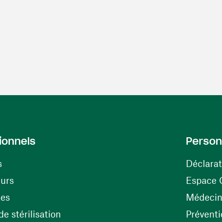
ionnels
Person
s
Déclarat
(ouvre une nouvelle fenêtre)
eurs
Espace 
tes
Médecine
(ouvre une nouvelle fenêtre)
e stérilisation
Préventi