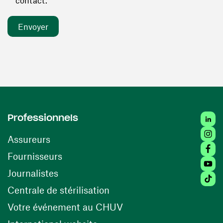
contact. *
Linked
Professionnels
Insta
Assureurs
Faceb
(ouvre une nouvelle fenêtre)
Fournisseurs
Youtu
Journalistes
Tiktok
(ouvre une nouvelle fenêtr
Centrale de stérilisation
(ouvre une nouvelle fen
Votre événement au CHUV