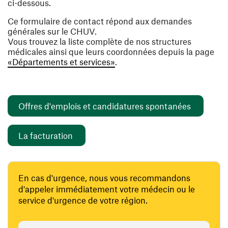
ci-dessous.
Ce formulaire de contact répond aux demandes
générales sur le CHUV.
Vous trouvez la liste complète de nos structures
médicales ainsi que leurs coordonnées depuis la page
«Départements et services»
.
(ouvre un
Offres d'emplois et candidatures spontanées
(ouvre une nouvelle fenêtre)
La facturation
En cas d'urgence, nous vous recommandons
d'appeler immédiatement votre médecin ou le
service d'urgence de votre région.