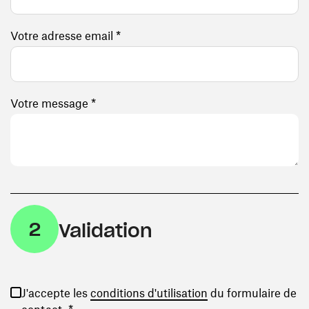
Votre adresse email *
Votre message *
2
Validation
(ouvre une nouvelle
J'accepte les
conditions d'utilisation
du formulaire de