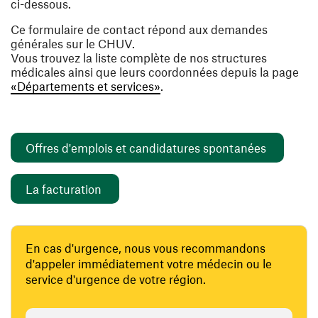
ci-dessous.
Ce formulaire de contact répond aux demandes
générales sur le CHUV.
Vous trouvez la liste complète de nos structures
médicales ainsi que leurs coordonnées depuis la page
«Départements et services»
.
(ouvre un
Offres d'emplois et candidatures spontanées
(ouvre une nouvelle fenêtre)
La facturation
En cas d'urgence, nous vous recommandons
d'appeler immédiatement votre médecin ou le
service d'urgence de votre région.