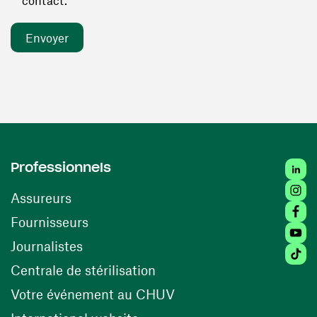
contact. *
Linked
Professionnels
Insta
Assureurs
Faceb
(ouvre une nouvelle fenêtre)
Fournisseurs
Youtu
Journalistes
Tiktok
(ouvre une nouvelle fenêtr
Centrale de stérilisation
(ouvre une nouvelle fen
Votre événement au CHUV