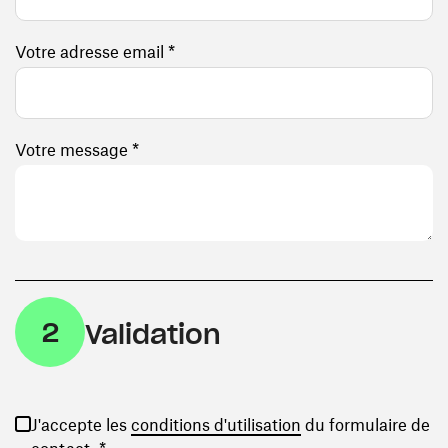
Votre adresse email *
Votre message *
2
Validation
(ouvre une nouvelle
J'accepte les
conditions d'utilisation
du formulaire de