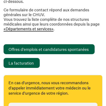
ci-dessous.
Ce formulaire de contact répond aux demandes
générales sur le CHUV.
Vous trouvez la liste complète de nos structures
médicales ainsi que leurs coordonnées depuis la page
«Départements et services»
.
(ouvre un
Offres d'emplois et candidatures spontanées
(ouvre une nouvelle fenêtre)
La facturation
En cas d'urgence, nous vous recommandons
d'appeler immédiatement votre médecin ou le
service d'urgence de votre région.