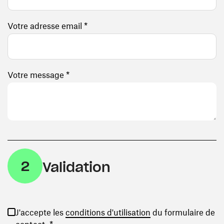
Votre adresse email *
Votre message *
2
Validation
(ouvre une nouvelle
J'accepte les
conditions d'utilisation
du formulaire de