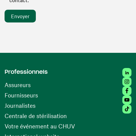
contact. *
Linked
Professionnels
Insta
Assureurs
Faceb
(ouvre une nouvelle fenêtre)
Fournisseurs
Youtu
Journalistes
Tiktok
(ouvre une nouvelle fenêtr
Centrale de stérilisation
(ouvre une nouvelle fen
Votre événement au CHUV