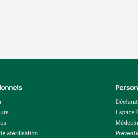
ionnels
Person
s
Déclarat
(ouvre une nouvelle fenêtre)
eurs
Espace 
tes
Médecine
(ouvre une nouvelle fenêtre)
e stérilisation
Préventi