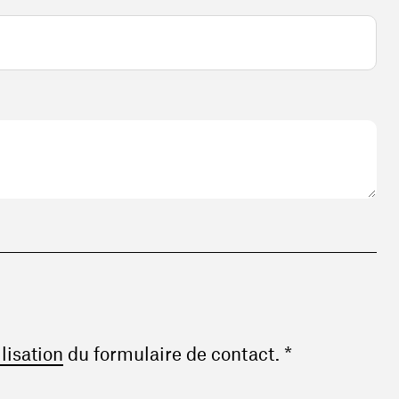
(ouvre une nouvelle fenêtre)
ilisation
du formulaire de contact. *