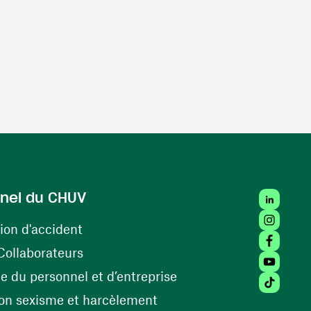
LinkedIn
nel du CHUV
Instagra
(ouvre une nouvelle fenêtre)
ion d'accident
Facebook
(ouvre une nouvelle fenêtre)
Collaborateurs
Youtube 
(ouvre une nouvelle fe
 du personnel et d’entreprise
Tiktok (
(ouvre une nouvelle fenêtr
on sexisme et harcèlement