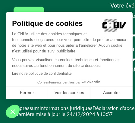
Votre év
Contact
Internati
Carrièr
Carrière
Nos poste
(ouvre une nouvelle fenêtre)
Bénévola
(ouvre une nouvelle fenêtre)
Impressum
Informations juridiques
Déclaration d’acces
Dernière mise à jour le 24/12/2024 à 10:57