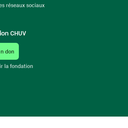
(ouvre une nouvelle fenêtre)
s réseaux sociaux
ion CHUV
(ouvre une nouvelle fenêtre)
un don
(ouvre une nouvelle fenêtre)
r la fondation