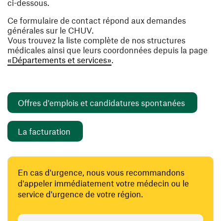
ci-dessous.
Ce formulaire de contact répond aux demandes
générales sur le CHUV.
Vous trouvez la liste complète de nos structures
médicales ainsi que leurs coordonnées depuis la page
«Départements et services»
.
(ouvre un
Offres d'emplois et candidatures spontanées
(ouvre une nouvelle fenêtre)
La facturation
En cas d'urgence, nous vous recommandons
d'appeler immédiatement votre médecin ou le
service d'urgence de votre région.