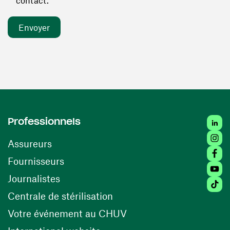
contact. *
Linked
Professionnels
Insta
Assureurs
Faceb
(ouvre une nouvelle fenêtre)
Fournisseurs
Youtu
Journalistes
Tiktok
(ouvre une nouvelle fenêtr
Centrale de stérilisation
(ouvre une nouvelle fen
Votre événement au CHUV