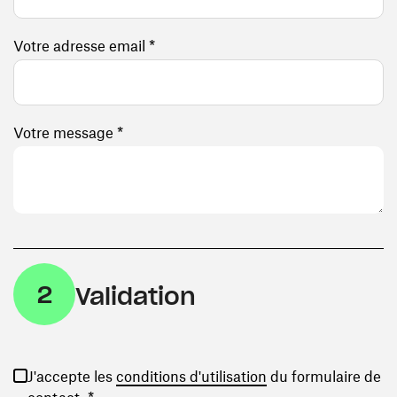
Votre adresse email *
Votre message *
2
Validation
(ouvre une nouvelle
J'accepte les
conditions d'utilisation
du formulaire de