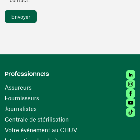
contact. *
Linked
Professionnels
Insta
Assureurs
Faceb
(ouvre une nouvelle fenêtre)
Fournisseurs
Youtu
Journalistes
Tiktok
(ouvre une nouvelle fenêtr
Centrale de stérilisation
(ouvre une nouvelle fen
Votre événement au CHUV