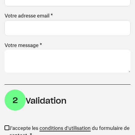
Votre adresse email *
Votre message *
2
Validation
(ouvre une nouvelle
J'accepte les
conditions d'utilisation
du formulaire de