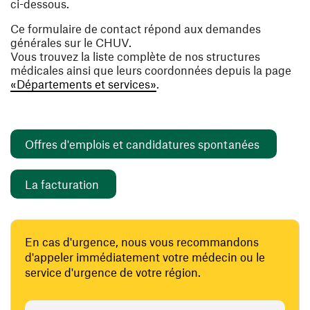
ci-dessous.
Ce formulaire de contact répond aux demandes
générales sur le CHUV.
Vous trouvez la liste complète de nos structures
médicales ainsi que leurs coordonnées depuis la page
«Départements et services»
.
(ouvre un
Offres d'emplois et candidatures spontanées
(ouvre une nouvelle fenêtre)
La facturation
En cas d'urgence, nous vous recommandons
d'appeler immédiatement votre médecin ou le
service d'urgence de votre région.