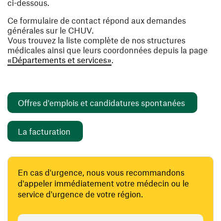
ci-dessous.
Ce formulaire de contact répond aux demandes
générales sur le CHUV.
Vous trouvez la liste complète de nos structures
médicales ainsi que leurs coordonnées depuis la page
«Départements et services»
.
(ouvre un
Offres d'emplois et candidatures spontanées
(ouvre une nouvelle fenêtre)
La facturation
En cas d'urgence, nous vous recommandons
d'appeler immédiatement votre médecin ou le
service d'urgence de votre région.