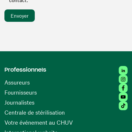
contact. *
Linked
Professionnels
Insta
Assureurs
Faceb
(ouvre une nouvelle fenêtre)
Fournisseurs
Youtu
Journalistes
Tiktok
(ouvre une nouvelle fenêtr
Centrale de stérilisation
(ouvre une nouvelle fen
Votre événement au CHUV