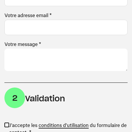
Votre adresse email *
Votre message *
2
Validation
(ouvre une nouvelle
J'accepte les
conditions d'utilisation
du formulaire de