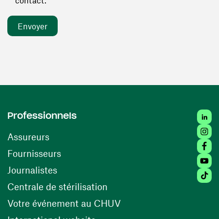
contact. *
Linked
Professionnels
Insta
Assureurs
Faceb
(ouvre une nouvelle fenêtre)
Fournisseurs
Youtu
Journalistes
Tiktok
(ouvre une nouvelle fenêtr
Centrale de stérilisation
(ouvre une nouvelle fen
Votre événement au CHUV