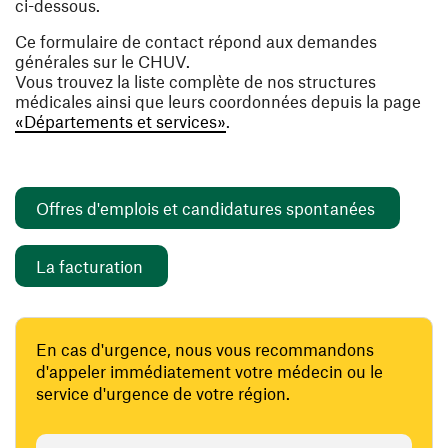
ci-dessous.
Ce formulaire de contact répond aux demandes
générales sur le CHUV.
Vous trouvez la liste complète de nos structures
médicales ainsi que leurs coordonnées depuis la page
«Départements et services»
.
(ouvre un
Offres d'emplois et candidatures spontanées
(ouvre une nouvelle fenêtre)
La facturation
En cas d'urgence, nous vous recommandons
d'appeler immédiatement votre médecin ou le
service d'urgence de votre région.