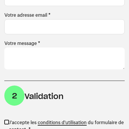
Votre adresse email *
Votre message *
2
Validation
(ouvre une nouvelle
J'accepte les
conditions d'utilisation
du formulaire de