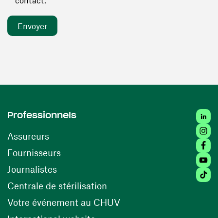
contact. *
Linked
Professionnels
Insta
Assureurs
Faceb
(ouvre une nouvelle fenêtre)
Fournisseurs
Youtu
Journalistes
Tiktok
(ouvre une nouvelle fenêtr
Centrale de stérilisation
(ouvre une nouvelle fen
Votre événement au CHUV