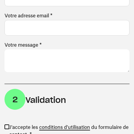
Votre adresse email *
Votre message *
2
Validation
(ouvre une nouvelle
J'accepte les
conditions d'utilisation
du formulaire de