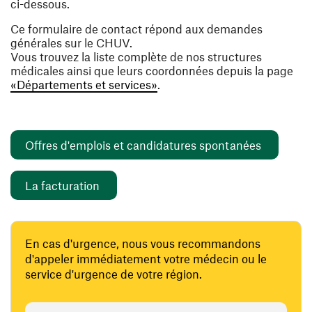
ci-dessous.
Ce formulaire de contact répond aux demandes
générales sur le CHUV.
Vous trouvez la liste complète de nos structures
médicales ainsi que leurs coordonnées depuis la page
«Départements et services»
.
(ouvre un
Offres d'emplois et candidatures spontanées
(ouvre une nouvelle fenêtre)
La facturation
En cas d'urgence, nous vous recommandons
d'appeler immédiatement votre médecin ou le
service d'urgence de votre région.