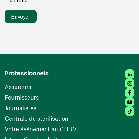
contact. *
Linked
Professionnels
Insta
Assureurs
Faceb
(ouvre une nouvelle fenêtre)
Fournisseurs
Youtu
Journalistes
Tiktok
(ouvre une nouvelle fenêtr
Centrale de stérilisation
(ouvre une nouvelle fen
Votre événement au CHUV