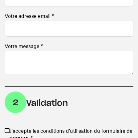
Votre adresse email *
Votre message *
2
Validation
(ouvre une nouvelle
J'accepte les
conditions d'utilisation
du formulaire de