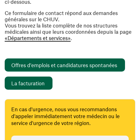
ci-dessous.
Ce formulaire de contact répond aux demandes
générales sur le CHUV.
Vous trouvez la liste complète de nos structures
médicales ainsi que leurs coordonnées depuis la page
«Départements et services»
.
(ouvre un
Offres d'emplois et candidatures spontanées
(ouvre une nouvelle fenêtre)
La facturation
En cas d'urgence, nous vous recommandons
d'appeler immédiatement votre médecin ou le
service d'urgence de votre région.