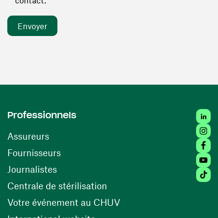
contact. *
Linked
Professionnels
Insta
Assureurs
Faceb
(ouvre une nouvelle fenêtre)
Fournisseurs
Youtu
Journalistes
Tiktok
(ouvre une nouvelle fenêtr
Centrale de stérilisation
(ouvre une nouvelle fen
Votre événement au CHUV