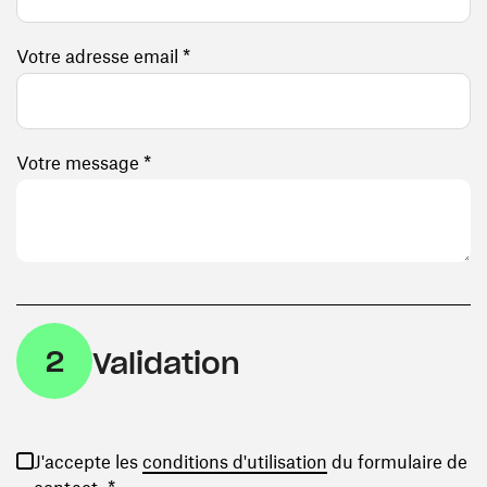
Votre adresse email *
Votre message *
2
Validation
(ouvre une nouvelle
J'accepte les
conditions d'utilisation
du formulaire de