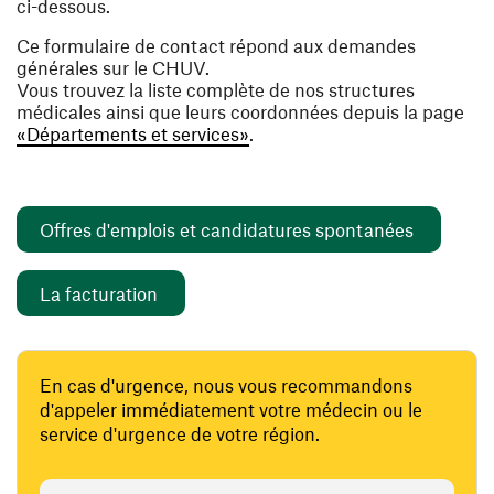
ci-dessous.
Ce formulaire de contact répond aux demandes
générales sur le CHUV.
Vous trouvez la liste complète de nos structures
médicales ainsi que leurs coordonnées depuis la page
«Départements et services»
.
(ouvre un
Offres d'emplois et candidatures spontanées
(ouvre une nouvelle fenêtre)
La facturation
En cas d'urgence, nous vous recommandons
d'appeler immédiatement votre médecin ou le
service d'urgence de votre région.