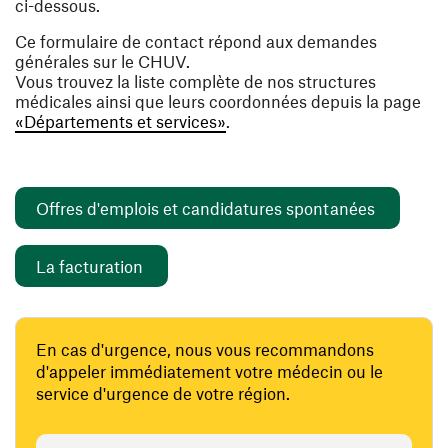
ci-dessous.
Ce formulaire de contact répond aux demandes
générales sur le CHUV.
Vous trouvez la liste complète de nos structures
médicales ainsi que leurs coordonnées depuis la page
«Départements et services»
.
(ouvre un
Offres d'emplois et candidatures spontanées
(ouvre une nouvelle fenêtre)
La facturation
En cas d'urgence, nous vous recommandons
d'appeler immédiatement votre médecin ou le
service d'urgence de votre région.