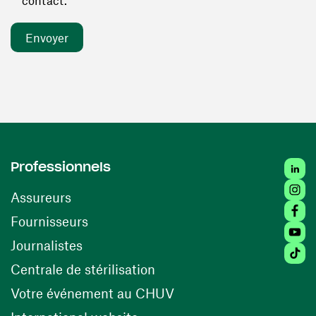
contact. *
Linked
Professionnels
Insta
Assureurs
Faceb
(ouvre une nouvelle fenêtre)
Fournisseurs
Youtu
Journalistes
Tiktok
(ouvre une nouvelle fenêtr
Centrale de stérilisation
(ouvre une nouvelle fen
Votre événement au CHUV