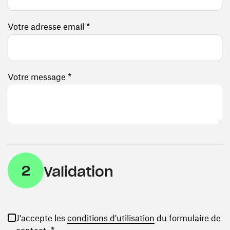
Votre adresse email *
Votre message *
2
Validation
(ouvre une nouvelle
J'accepte les
conditions d'utilisation
du formulaire de