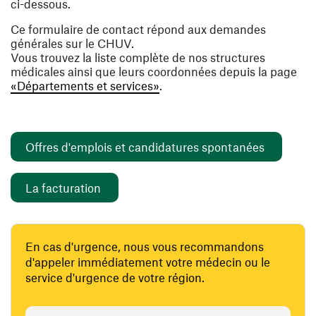
ci-dessous.
Ce formulaire de contact répond aux demandes
générales sur le CHUV.
Vous trouvez la liste complète de nos structures
médicales ainsi que leurs coordonnées depuis la page
«Départements et services»
.
(ouvre un
Offres d'emplois et candidatures spontanées
(ouvre une nouvelle fenêtre)
La facturation
En cas d'urgence, nous vous recommandons
d'appeler immédiatement votre médecin ou le
service d'urgence de votre région.