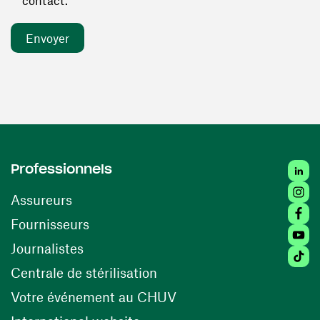
contact. *
Linked
Professionnels
Insta
Assureurs
Faceb
(ouvre une nouvelle fenêtre)
Fournisseurs
Youtu
Journalistes
Tiktok
(ouvre une nouvelle fenêtr
Centrale de stérilisation
(ouvre une nouvelle fen
Votre événement au CHUV