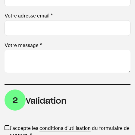
Votre adresse email *
Votre message *
2
Validation
(ouvre une nouvelle
J'accepte les
conditions d'utilisation
du formulaire de