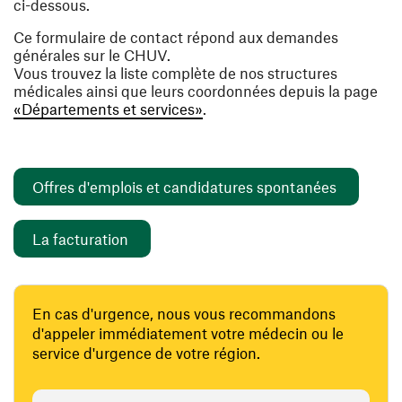
ci-dessous.
Ce formulaire de contact répond aux demandes
générales sur le CHUV.
Vous trouvez la liste complète de nos structures
médicales ainsi que leurs coordonnées depuis la page
«Départements et services»
.
(ouvre un
Offres d'emplois et candidatures spontanées
(ouvre une nouvelle fenêtre)
La facturation
En cas d'urgence, nous vous recommandons
d'appeler immédiatement votre médecin ou le
service d'urgence de votre région.