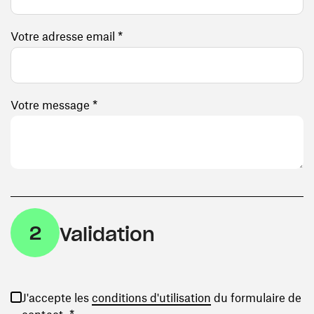
Votre adresse email *
Votre message *
2
Validation
(ouvre une nouvelle
J'accepte les
conditions d'utilisation
du formulaire de