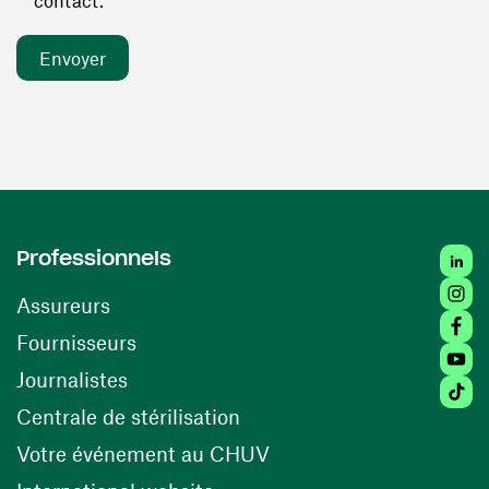
contact. *
Linked
Professionnels
Insta
Assureurs
Faceb
(ouvre une nouvelle fenêtre)
Fournisseurs
Youtu
Journalistes
Tiktok
(ouvre une nouvelle fenêtr
Centrale de stérilisation
(ouvre une nouvelle fen
Votre événement au CHUV