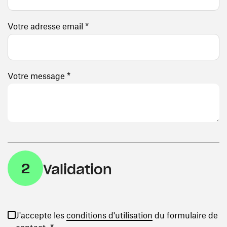
Votre adresse email *
Votre message *
2
Validation
(ouvre une nouvelle
J'accepte les
conditions d'utilisation
du formulaire de