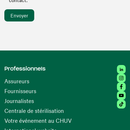
contact. *
Linked
Professionnels
Insta
Assureurs
Faceb
(ouvre une nouvelle fenêtre)
Fournisseurs
Youtu
Journalistes
Tiktok
(ouvre une nouvelle fenêtr
Centrale de stérilisation
(ouvre une nouvelle fen
Votre événement au CHUV