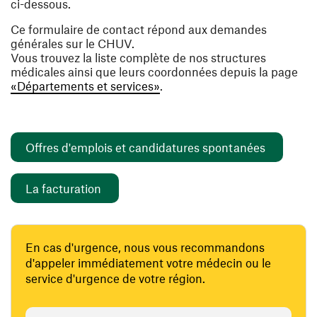
ci-dessous.
Ce formulaire de contact répond aux demandes
générales sur le CHUV.
Vous trouvez la liste complète de nos structures
médicales ainsi que leurs coordonnées depuis la page
«Départements et services»
.
(ouvre un
Offres d'emplois et candidatures spontanées
(ouvre une nouvelle fenêtre)
La facturation
En cas d'urgence, nous vous recommandons
d'appeler immédiatement votre médecin ou le
service d'urgence de votre région.