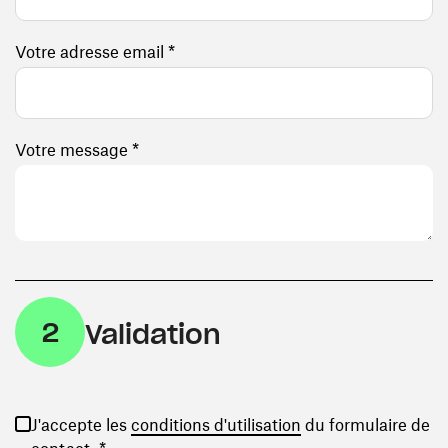
Votre adresse email *
Votre message *
2
Validation
(ouvre une nouvelle
J'accepte les
conditions d'utilisation
du formulaire de