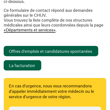
ci-dessous.
Ce formulaire de contact répond aux demandes
générales sur le CHUV.
Vous trouvez la liste complète de nos structures
médicales ainsi que leurs coordonnées depuis la page
«Départements et services»
.
(ouvre un
Offres d'emplois et candidatures spontanées
(ouvre une nouvelle fenêtre)
La facturation
En cas d'urgence, nous vous recommandons
d'appeler immédiatement votre médecin ou le
service d'urgence de votre région.