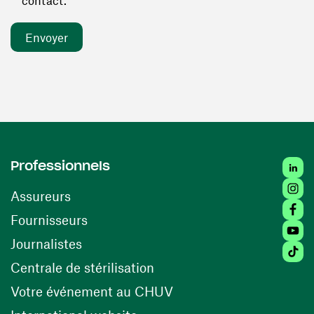
contact. *
Linked
Professionnels
Insta
Assureurs
Faceb
(ouvre une nouvelle fenêtre)
Fournisseurs
Youtu
Journalistes
Tiktok
(ouvre une nouvelle fenêtr
Centrale de stérilisation
(ouvre une nouvelle fen
Votre événement au CHUV