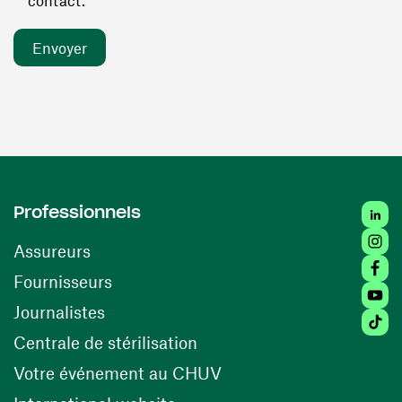
contact. *
Linked
Professionnels
Insta
Assureurs
Faceb
(ouvre une nouvelle fenêtre)
Fournisseurs
Youtu
Journalistes
Tiktok
(ouvre une nouvelle fenêtr
Centrale de stérilisation
(ouvre une nouvelle fen
Votre événement au CHUV