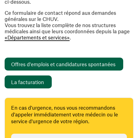
ci-dessous.
Ce formulaire de contact répond aux demandes
générales sur le CHUV.
Vous trouvez la liste complète de nos structures
médicales ainsi que leurs coordonnées depuis la page
«Départements et services»
.
(ouvre un
Offres d'emplois et candidatures spontanées
(ouvre une nouvelle fenêtre)
La facturation
En cas d'urgence, nous vous recommandons
d'appeler immédiatement votre médecin ou le
service d'urgence de votre région.