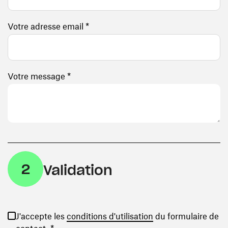
Votre adresse email *
Votre message *
2
Validation
(ouvre une nouvelle
J'accepte les
conditions d'utilisation
du formulaire de