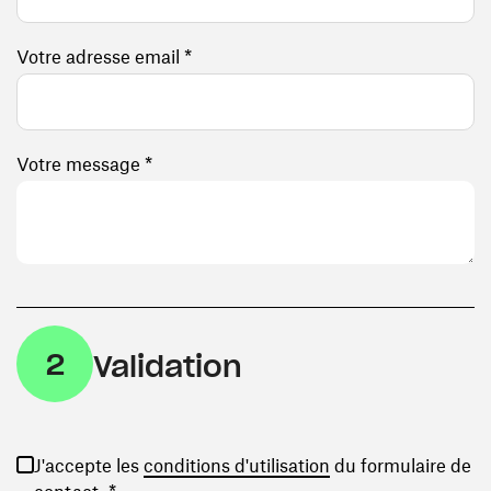
Votre adresse email *
Votre message *
2
Validation
(ouvre une nouvelle
J'accepte les
conditions d'utilisation
du formulaire de