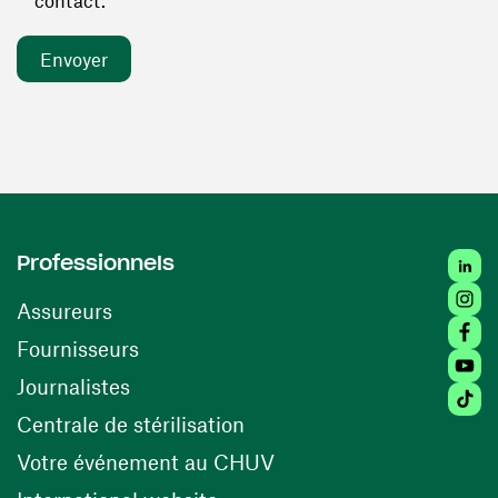
contact. *
Linked
Professionnels
Insta
Assureurs
Faceb
(ouvre une nouvelle fenêtre)
Fournisseurs
Youtu
Journalistes
Tiktok
(ouvre une nouvelle fenêtr
Centrale de stérilisation
(ouvre une nouvelle fen
Votre événement au CHUV