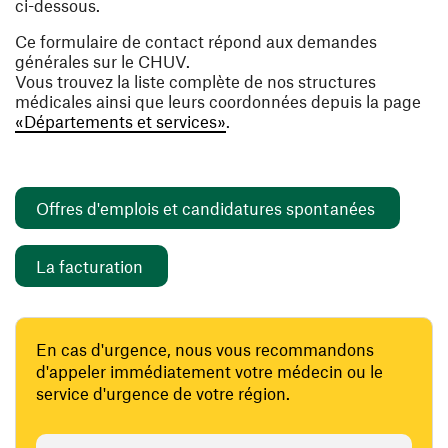
ci-dessous.
Ce formulaire de contact répond aux demandes
générales sur le CHUV.
Vous trouvez la liste complète de nos structures
médicales ainsi que leurs coordonnées depuis la page
«Départements et services»
.
(ouvre un
Offres d'emplois et candidatures spontanées
(ouvre une nouvelle fenêtre)
La facturation
En cas d'urgence, nous vous recommandons
d'appeler immédiatement votre médecin ou le
service d'urgence de votre région.