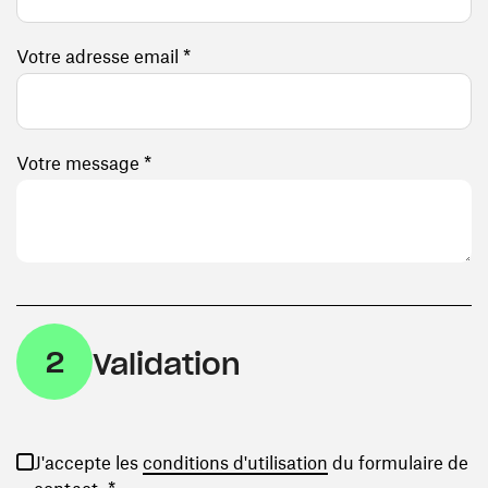
Votre adresse email *
Votre message *
2
Validation
(ouvre une nouvelle
J'accepte les
conditions d'utilisation
du formulaire de