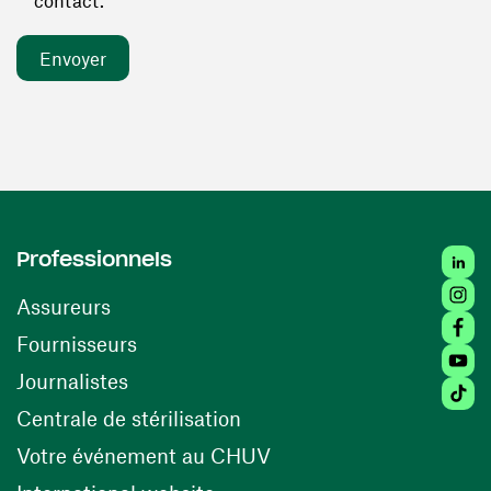
contact. *
Linked
Professionnels
Insta
Assureurs
Faceb
(ouvre une nouvelle fenêtre)
Fournisseurs
Youtu
Journalistes
Tiktok
(ouvre une nouvelle fenêtr
Centrale de stérilisation
(ouvre une nouvelle fen
Votre événement au CHUV