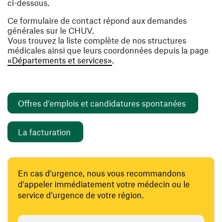
ci-dessous.
Ce formulaire de contact répond aux demandes
générales sur le CHUV.
Vous trouvez la liste complète de nos structures
médicales ainsi que leurs coordonnées depuis la page
«Départements et services»
.
(ouvre un
Offres d'emplois et candidatures spontanées
(ouvre une nouvelle fenêtre)
La facturation
En cas d'urgence, nous vous recommandons
d'appeler immédiatement votre médecin ou le
service d'urgence de votre région.