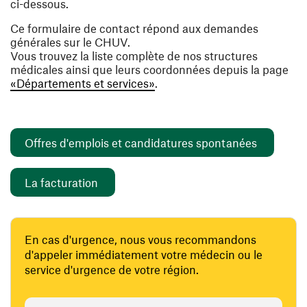
ci-dessous.
Ce formulaire de contact répond aux demandes
générales sur le CHUV.
Vous trouvez la liste complète de nos structures
médicales ainsi que leurs coordonnées depuis la page
«Départements et services»
.
(ouvre un
Offres d'emplois et candidatures spontanées
(ouvre une nouvelle fenêtre)
La facturation
En cas d'urgence, nous vous recommandons
d'appeler immédiatement votre médecin ou le
service d'urgence de votre région.