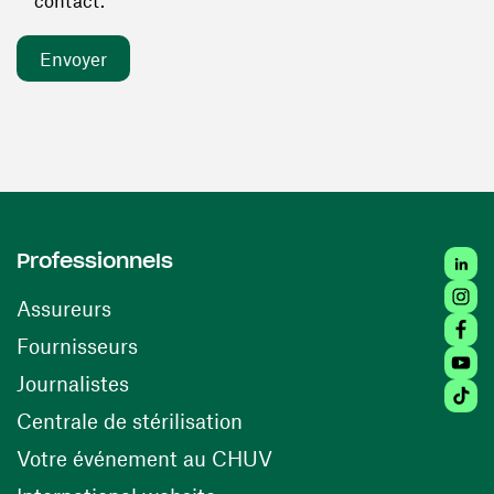
contact. *
Linked
Professionnels
Insta
Assureurs
Faceb
(ouvre une nouvelle fenêtre)
Fournisseurs
Youtu
Journalistes
Tiktok
(ouvre une nouvelle fenêtr
Centrale de stérilisation
(ouvre une nouvelle fen
Votre événement au CHUV