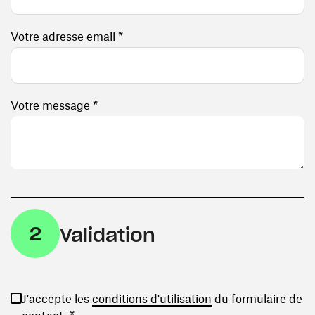
Votre adresse email *
Votre message *
2
Validation
(ouvre une nouvelle
J'accepte les
conditions d'utilisation
du formulaire de