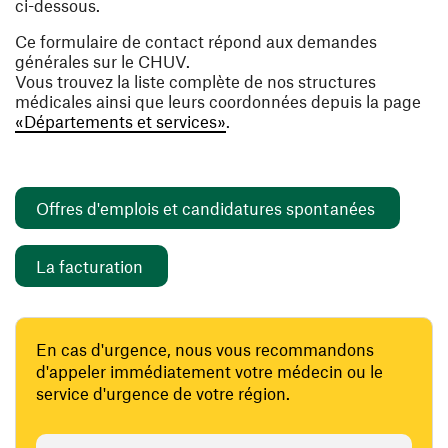
ci-dessous.
Ce formulaire de contact répond aux demandes
générales sur le CHUV.
Vous trouvez la liste complète de nos structures
médicales ainsi que leurs coordonnées depuis la page
«Départements et services»
.
(ouvre un
Offres d'emplois et candidatures spontanées
(ouvre une nouvelle fenêtre)
La facturation
En cas d'urgence, nous vous recommandons
d'appeler immédiatement votre médecin ou le
service d'urgence de votre région.