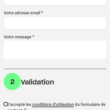
Votre adresse email *
Votre message *
2
Validation
(ouvre une nouvelle
J'accepte les
conditions d'utilisation
du formulaire de