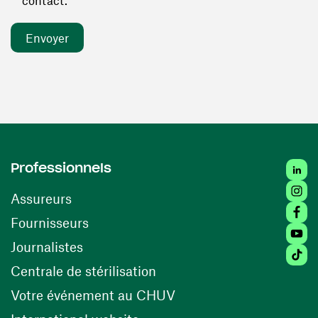
contact. *
Linked
Professionnels
Insta
Assureurs
Faceb
(ouvre une nouvelle fenêtre)
Fournisseurs
Youtu
Journalistes
Tiktok
(ouvre une nouvelle fenêtr
Centrale de stérilisation
(ouvre une nouvelle fen
Votre événement au CHUV