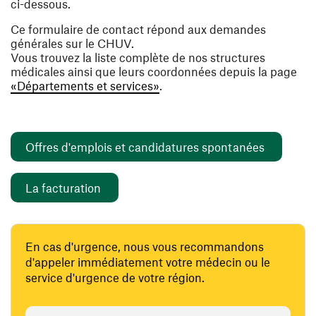
ci-dessous.
Ce formulaire de contact répond aux demandes
générales sur le CHUV.
Vous trouvez la liste complète de nos structures
médicales ainsi que leurs coordonnées depuis la page
«Départements et services»
.
(ouvre un
Offres d'emplois et candidatures spontanées
(ouvre une nouvelle fenêtre)
La facturation
En cas d'urgence, nous vous recommandons
d'appeler immédiatement votre médecin ou le
service d'urgence de votre région.