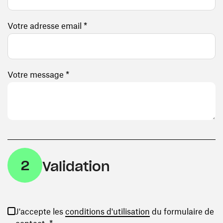
Votre adresse email *
Votre message *
2
Validation
(ouvre une nouvelle
J'accepte les
conditions d'utilisation
du formulaire de