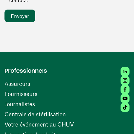
contact. *
Linked
Professionnels
Insta
Assureurs
Faceb
(ouvre une nouvelle fenêtre)
Fournisseurs
Youtu
Journalistes
Tiktok
(ouvre une nouvelle fenêtr
Centrale de stérilisation
(ouvre une nouvelle fen
Votre événement au CHUV