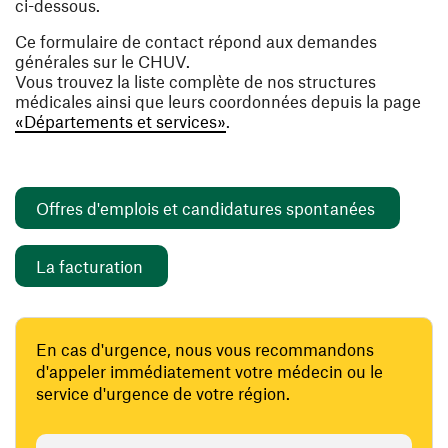
ci-dessous.
Ce formulaire de contact répond aux demandes
générales sur le CHUV.
Vous trouvez la liste complète de nos structures
médicales ainsi que leurs coordonnées depuis la page
«Départements et services»
.
(ouvre un
Offres d'emplois et candidatures spontanées
(ouvre une nouvelle fenêtre)
La facturation
En cas d'urgence, nous vous recommandons
d'appeler immédiatement votre médecin ou le
service d'urgence de votre région.