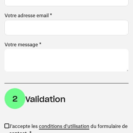
Votre adresse email *
Votre message *
2
Validation
(ouvre une nouvelle
J'accepte les
conditions d'utilisation
du formulaire de