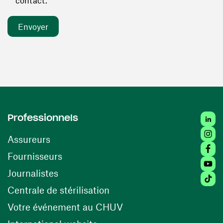
contact. *
Linked
Professionnels
Insta
Assureurs
Faceb
(ouvre une nouvelle fenêtre)
Fournisseurs
Youtu
Journalistes
Tiktok
(ouvre une nouvelle fenêtr
Centrale de stérilisation
(ouvre une nouvelle fen
Votre événement au CHUV