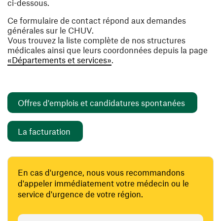
ci-dessous.
Ce formulaire de contact répond aux demandes
générales sur le CHUV.
Vous trouvez la liste complète de nos structures
médicales ainsi que leurs coordonnées depuis la page
«Départements et services»
.
(ouvre un
Offres d'emplois et candidatures spontanées
(ouvre une nouvelle fenêtre)
La facturation
En cas d'urgence, nous vous recommandons
d'appeler immédiatement votre médecin ou le
service d'urgence de votre région.