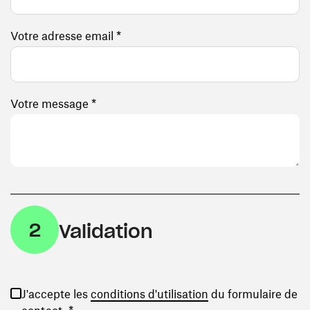
Votre adresse email *
Votre message *
2
Validation
(ouvre une nouvelle
J'accepte les
conditions d'utilisation
du formulaire de