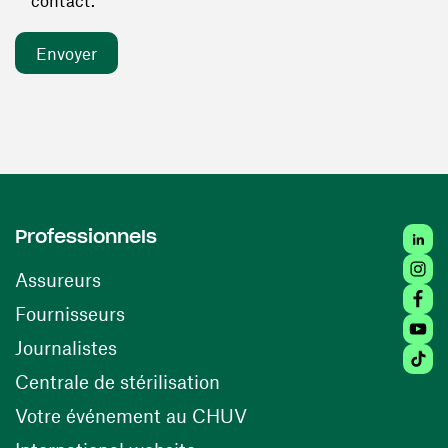
contact. *
Linked
Professionnels
Insta
Assureurs
Faceb
(ouvre une nouvelle fenêtre)
Fournisseurs
Youtu
Journalistes
Tiktok
(ouvre une nouvelle fenêtr
Centrale de stérilisation
(ouvre une nouvelle fen
Votre événement au CHUV