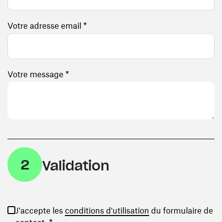
Votre adresse email *
Votre message *
2
Validation
(ouvre une nouvelle
J'accepte les
conditions d'utilisation
du formulaire de