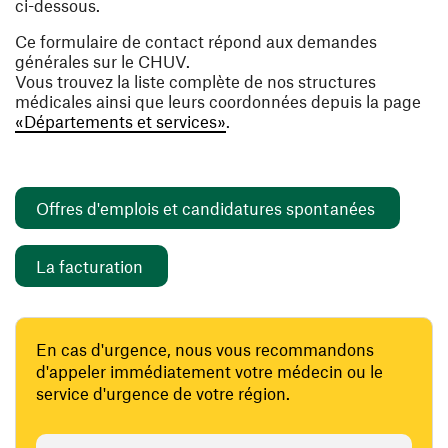
ci-dessous.
Ce formulaire de contact répond aux demandes
générales sur le CHUV.
Vous trouvez la liste complète de nos structures
médicales ainsi que leurs coordonnées depuis la page
«Départements et services»
.
(ouvre un
Offres d'emplois et candidatures spontanées
(ouvre une nouvelle fenêtre)
La facturation
En cas d'urgence, nous vous recommandons
d'appeler immédiatement votre médecin ou le
service d'urgence de votre région.