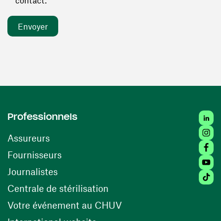
contact. *
Linked
Professionnels
Insta
Assureurs
Faceb
(ouvre une nouvelle fenêtre)
Fournisseurs
Youtu
Journalistes
Tiktok
(ouvre une nouvelle fenêtr
Centrale de stérilisation
(ouvre une nouvelle fen
Votre événement au CHUV