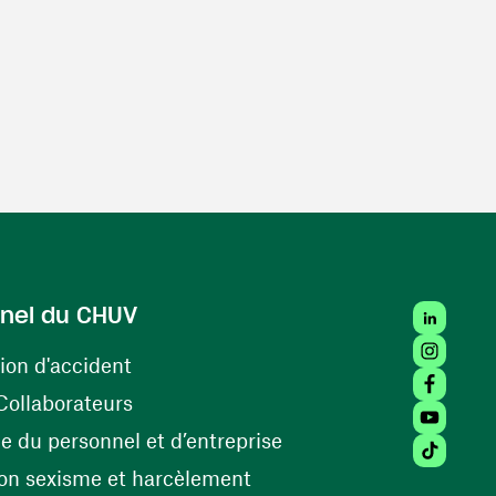
LinkedIn
nel du CHUV
Instagra
(ouvre une nouvelle fenêtre)
ion d'accident
Facebook
(ouvre une nouvelle fenêtre)
Collaborateurs
Youtube 
(ouvre une nouvelle fe
 du personnel et d’entreprise
Tiktok (
(ouvre une nouvelle fenêtr
on sexisme et harcèlement