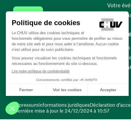
Votre év
Contact
Internati
Carrièr
Carrière
Nos poste
(ouvre une nouvelle fenêtre)
Bénévola
(ouvre une nouvelle fenêtre)
Impressum
Informations juridiques
Déclaration d’acces
Dernière mise à jour le 24/12/2024 à 10:57