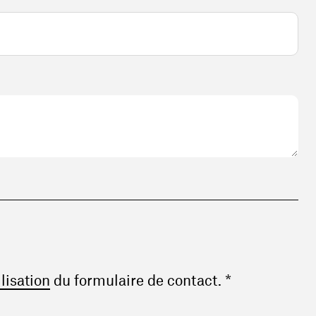
(ouvre une nouvelle fenêtre)
ilisation
du formulaire de contact. *