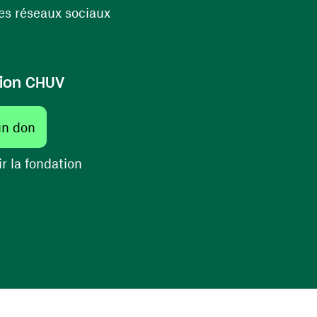
(ouvre une nouvelle fenêtre)
s réseaux sociaux
ion CHUV
(ouvre une nouvelle fenêtre)
un don
(ouvre une nouvelle fenêtre)
r la fondation