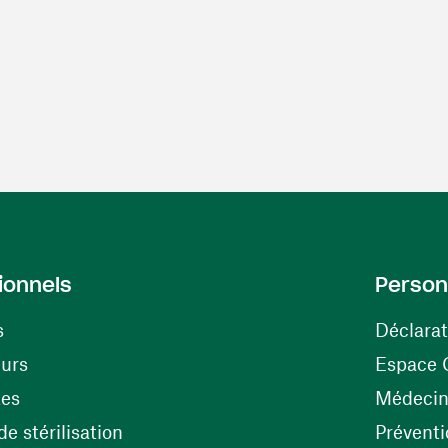
ionnels
Person
s
Déclarat
(ouvre une nouvelle fenêtre)
eurs
Espace 
tes
Médecine
(ouvre une nouvelle fenêtre)
e stérilisation
Préventi