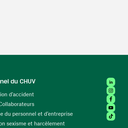
LinkedIn
nel du CHUV
Instagra
(ouvre une nouvelle fenêtre)
ion d'accident
Facebook
(ouvre une nouvelle fenêtre)
Collaborateurs
Youtube 
(ouvre une nouvelle fe
 du personnel et d’entreprise
Tiktok (
(ouvre une nouvelle fenêtr
on sexisme et harcèlement