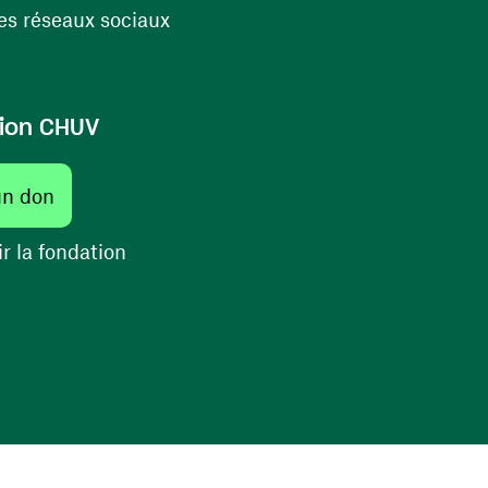
(ouvre une nouvelle fenêtre)
s réseaux sociaux
ion CHUV
(ouvre une nouvelle fenêtre)
un don
(ouvre une nouvelle fenêtre)
r la fondation