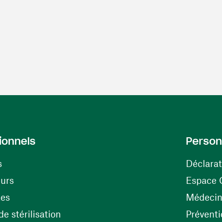
ionnels
Person
s
Déclarat
(ouvre une nouvelle fenêtre)
eurs
Espace 
tes
Médecine
(ouvre une nouvelle fenêtre)
e stérilisation
Préventi