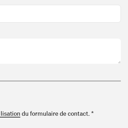
(ouvre une nouvelle fenêtre)
ilisation
du formulaire de contact. *