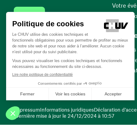
Votre év
Contact
Internati
Carrièr
Carrière
Nos poste
(ouvre une nouvelle fenêtre)
Bénévola
(ouvre une nouvelle fenêtre)
Impressum
Informations juridiques
Déclaration d’acces
Dernière mise à jour le 24/12/2024 à 10:57