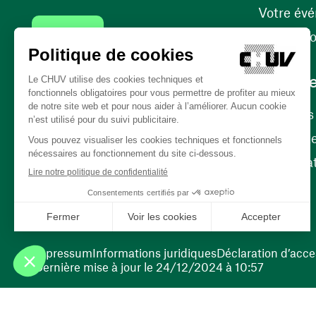
Votre év
Contact
Internati
Carrièr
Carrière
Nos poste
(ouvre une nouvelle fenêtre)
Bénévola
(ouvre une nouvelle fenêtre)
Impressum
Informations juridiques
Déclaration d’acces
Dernière mise à jour le 24/12/2024 à 10:57