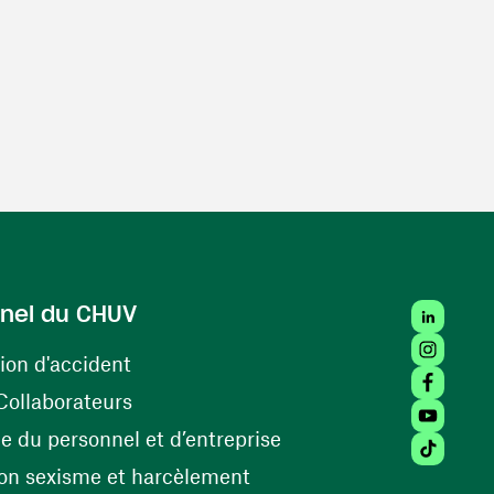
LinkedIn
nel du CHUV
Instagra
(ouvre une nouvelle fenêtre)
ion d'accident
Facebook
(ouvre une nouvelle fenêtre)
Collaborateurs
Youtube 
(ouvre une nouvelle fe
 du personnel et d’entreprise
Tiktok (
(ouvre une nouvelle fenêtr
on sexisme et harcèlement