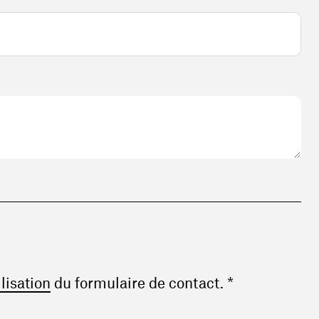
(ouvre une nouvelle fenêtre)
ilisation
du formulaire de contact. *