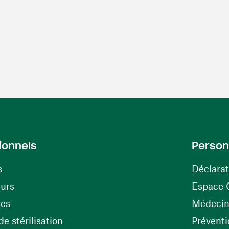
ionnels
Person
s
Déclarat
(ouvre une nouvelle fenêtre)
eurs
Espace 
tes
Médecine
(ouvre une nouvelle fenêtre)
e stérilisation
Préventi