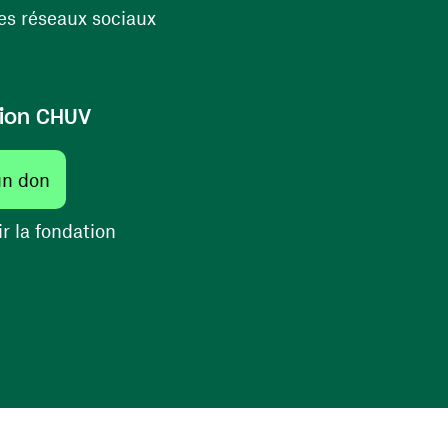
(ouvre une nouvelle fenêtre)
s réseaux sociaux
ion CHUV
(ouvre une nouvelle fenêtre)
un don
(ouvre une nouvelle fenêtre)
r la fondation