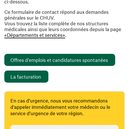
ci-dessous.
Ce formulaire de contact répond aux demandes
générales sur le CHUV.
Vous trouvez la liste complète de nos structures
médicales ainsi que leurs coordonnées depuis la page
«Départements et services»
.
(ouvre un
Offres d'emplois et candidatures spontanées
(ouvre une nouvelle fenêtre)
La facturation
En cas d'urgence, nous vous recommandons
d'appeler immédiatement votre médecin ou le
service d'urgence de votre région.