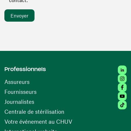
contact. *
Linked
Professionnels
Insta
Assureurs
Faceb
(ouvre une nouvelle fenêtre)
Fournisseurs
Youtu
Journalistes
Tiktok
(ouvre une nouvelle fenêtr
Centrale de stérilisation
(ouvre une nouvelle fen
Votre événement au CHUV