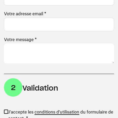
Votre adresse email *
Votre message *
2
Validation
(ouvre une nouvelle
J'accepte les
conditions d'utilisation
du formulaire de