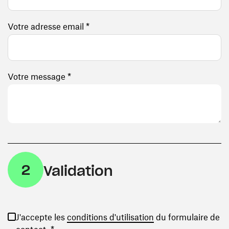
Votre adresse email *
Votre message *
2
Validation
(ouvre une nouvelle
J'accepte les
conditions d'utilisation
du formulaire de