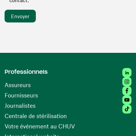
contact. *
Linked
Professionnels
Insta
Assureurs
Faceb
(ouvre une nouvelle fenêtre)
Fournisseurs
Youtu
Journalistes
Tiktok
(ouvre une nouvelle fenêtr
Centrale de stérilisation
(ouvre une nouvelle fen
Votre événement au CHUV