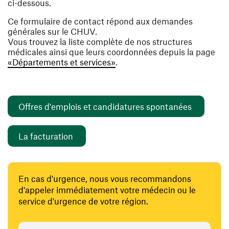
ci-dessous.
Ce formulaire de contact répond aux demandes
générales sur le CHUV.
Vous trouvez la liste complète de nos structures
médicales ainsi que leurs coordonnées depuis la page
«Départements et services»
.
(ouvre un
Offres d'emplois et candidatures spontanées
(ouvre une nouvelle fenêtre)
La facturation
En cas d'urgence, nous vous recommandons
d'appeler immédiatement votre médecin ou le
service d'urgence de votre région.