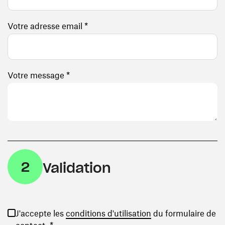
Votre adresse email *
Votre message *
2
Validation
(ouvre une nouvelle
J'accepte les
conditions d'utilisation
du formulaire de