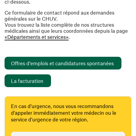
ci-dessous.
Ce formulaire de contact répond aux demandes
générales sur le CHUV.
Vous trouvez la liste complète de nos structures
médicales ainsi que leurs coordonnées depuis la page
«Départements et services»
.
(ouvre un
Offres d'emplois et candidatures spontanées
(ouvre une nouvelle fenêtre)
La facturation
En cas d'urgence, nous vous recommandons
d'appeler immédiatement votre médecin ou le
service d'urgence de votre région.