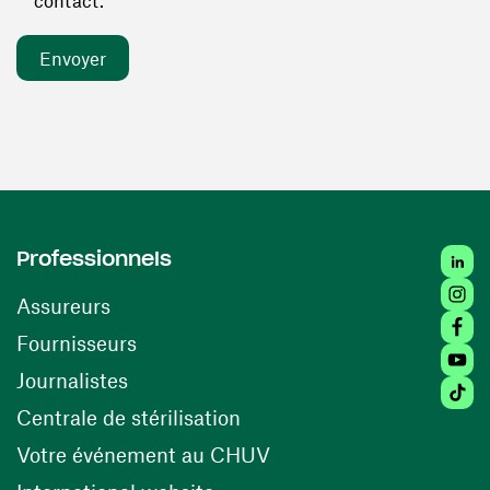
contact. *
Linked
Professionnels
Insta
Assureurs
Faceb
(ouvre une nouvelle fenêtre)
Fournisseurs
Youtu
Journalistes
Tiktok
(ouvre une nouvelle fenêtr
Centrale de stérilisation
(ouvre une nouvelle fen
Votre événement au CHUV