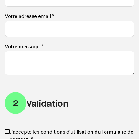
Votre adresse email *
Votre message *
2
Validation
(ouvre une nouvelle
J'accepte les
conditions d'utilisation
du formulaire de