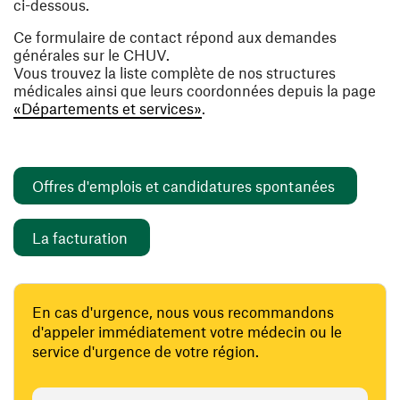
ci-dessous.
Ce formulaire de contact répond aux demandes
générales sur le CHUV.
Vous trouvez la liste complète de nos structures
médicales ainsi que leurs coordonnées depuis la page
«Départements et services»
.
(ouvre un
Offres d'emplois et candidatures spontanées
(ouvre une nouvelle fenêtre)
La facturation
En cas d'urgence, nous vous recommandons
d'appeler immédiatement votre médecin ou le
service d'urgence de votre région.