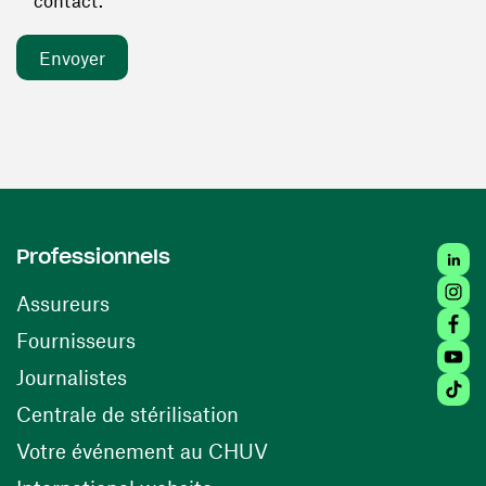
contact. *
Linked
Professionnels
Insta
Assureurs
Faceb
(ouvre une nouvelle fenêtre)
Fournisseurs
Youtu
Journalistes
Tiktok
(ouvre une nouvelle fenêtr
Centrale de stérilisation
(ouvre une nouvelle fen
Votre événement au CHUV