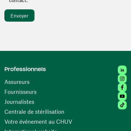
contact. *
Linked
Professionnels
Insta
Assureurs
Faceb
(ouvre une nouvelle fenêtre)
Fournisseurs
Youtu
Journalistes
Tiktok
(ouvre une nouvelle fenêtr
Centrale de stérilisation
(ouvre une nouvelle fen
Votre événement au CHUV