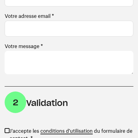
Votre adresse email *
Votre message *
2
Validation
(ouvre une nouvelle
J'accepte les
conditions d'utilisation
du formulaire de