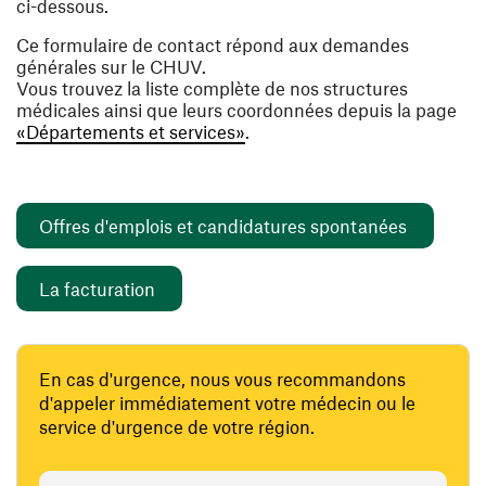
ci-dessous.
Ce formulaire de contact répond aux demandes
générales sur le CHUV.
Vous trouvez la liste complète de nos structures
médicales ainsi que leurs coordonnées depuis la page
«Départements et services»
.
(ouvre un
Offres d'emplois et candidatures spontanées
(ouvre une nouvelle fenêtre)
La facturation
En cas d'urgence, nous vous recommandons
d'appeler immédiatement votre médecin ou le
service d'urgence de votre région.