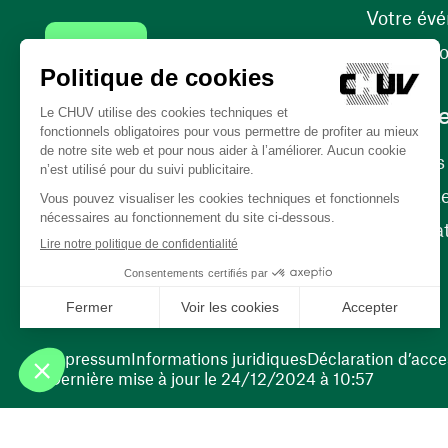
Votre év
Contact
Internati
Carrièr
Carrière
Nos poste
(ouvre une nouvelle fenêtre)
Bénévola
(ouvre une nouvelle fenêtre)
Impressum
Informations juridiques
Déclaration d’acces
Dernière mise à jour le 24/12/2024 à 10:57