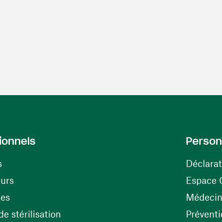
ionnels
Person
s
Déclarat
(ouvre une nouvelle fenêtre)
eurs
Espace 
tes
Médecine
(ouvre une nouvelle fenêtre)
e stérilisation
Préventi