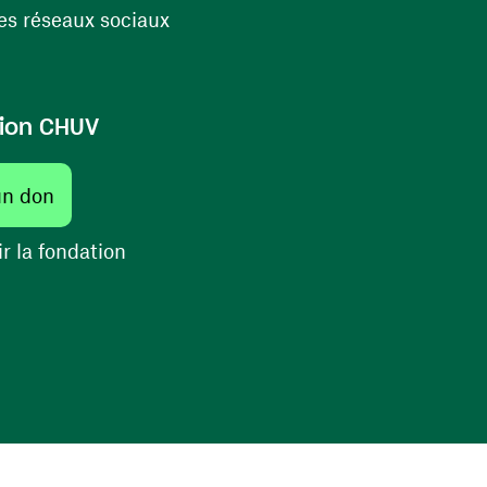
(ouvre une nouvelle fenêtre)
s réseaux sociaux
ion CHUV
(ouvre une nouvelle fenêtre)
un don
(ouvre une nouvelle fenêtre)
r la fondation