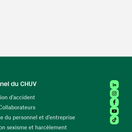
LinkedIn
nel du CHUV
Instagra
(ouvre une nouvelle fenêtre)
ion d'accident
Facebook
(ouvre une nouvelle fenêtre)
Collaborateurs
Youtube 
(ouvre une nouvelle fe
 du personnel et d’entreprise
Tiktok (
(ouvre une nouvelle fenêtr
on sexisme et harcèlement