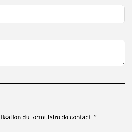
(ouvre une nouvelle fenêtre)
ilisation
du formulaire de contact. *