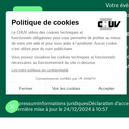
Votre év
Contact
Internati
Carrièr
Carrière
Nos poste
(ouvre une nouvelle fenêtre)
Bénévola
(ouvre une nouvelle fenêtre)
Impressum
Informations juridiques
Déclaration d’acces
Dernière mise à jour le 24/12/2024 à 10:57