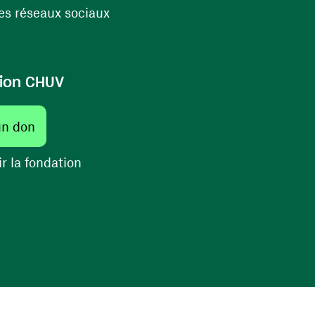
(ouvre une nouvelle fenêtre)
s réseaux sociaux
ion CHUV
(ouvre une nouvelle fenêtre)
un don
(ouvre une nouvelle fenêtre)
r la fondation