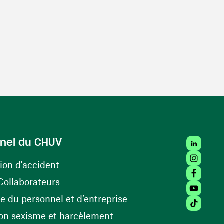
LinkedIn
nel du CHUV
Instagra
(ouvre une nouvelle fenêtre)
ion d'accident
Facebook
(ouvre une nouvelle fenêtre)
Collaborateurs
Youtube 
(ouvre une nouvelle fe
 du personnel et d’entreprise
Tiktok (
(ouvre une nouvelle fenêtr
on sexisme et harcèlement