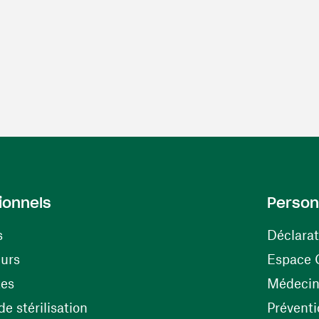
ionnels
Person
s
Déclarat
(ouvre une nouvelle fenêtre)
eurs
Espace 
tes
Médecine
(ouvre une nouvelle fenêtre)
e stérilisation
Préventi