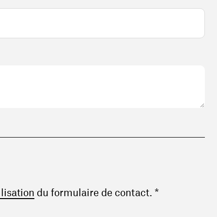
(ouvre une nouvelle fenêtre)
ilisation
du formulaire de contact. *