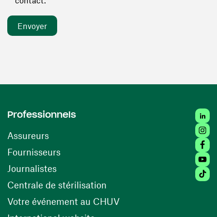
contact. *
Linked
Professionnels
Insta
Assureurs
Faceb
(ouvre une nouvelle fenêtre)
Fournisseurs
Youtu
Journalistes
Tiktok
(ouvre une nouvelle fenêtr
Centrale de stérilisation
(ouvre une nouvelle fen
Votre événement au CHUV