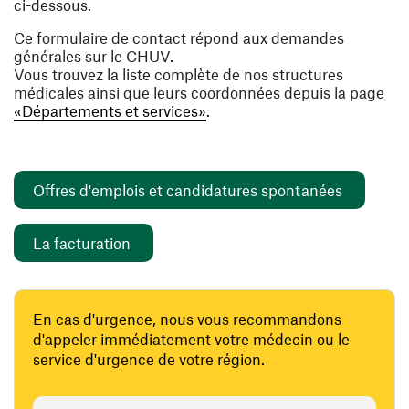
ci-dessous.
Ce formulaire de contact répond aux demandes
générales sur le CHUV.
Vous trouvez la liste complète de nos structures
médicales ainsi que leurs coordonnées depuis la page
«Départements et services»
.
(ouvre un
Offres d'emplois et candidatures spontanées
(ouvre une nouvelle fenêtre)
La facturation
En cas d'urgence, nous vous recommandons
d'appeler immédiatement votre médecin ou le
service d'urgence de votre région.