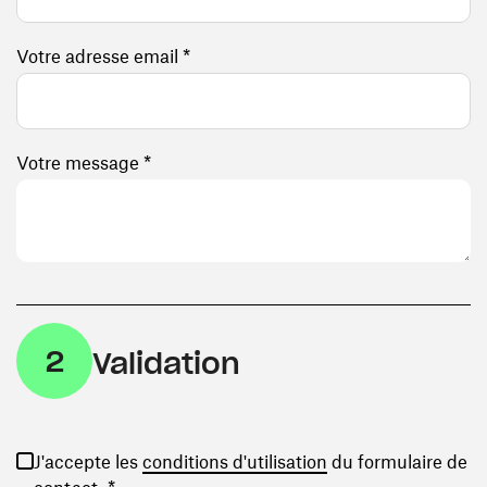
Votre adresse email *
Votre message *
2
Validation
(ouvre une nouvelle
J'accepte les
conditions d'utilisation
du formulaire de