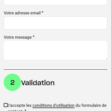
Votre adresse email *
Votre message *
2
Validation
(ouvre une nouvelle
J'accepte les
conditions d'utilisation
du formulaire de