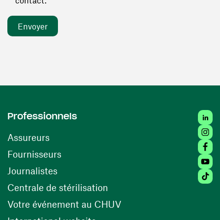
contact. *
Linked
Professionnels
Insta
Assureurs
Faceb
(ouvre une nouvelle fenêtre)
Fournisseurs
Youtu
Journalistes
Tiktok
(ouvre une nouvelle fenêtr
Centrale de stérilisation
(ouvre une nouvelle fen
Votre événement au CHUV