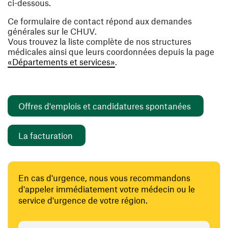
ci-dessous.
Ce formulaire de contact répond aux demandes
générales sur le CHUV.
Vous trouvez la liste complète de nos structures
médicales ainsi que leurs coordonnées depuis la page
«Départements et services»
.
(ouvre un
Offres d'emplois et candidatures spontanées
(ouvre une nouvelle fenêtre)
La facturation
En cas d'urgence, nous vous recommandons
d'appeler immédiatement votre médecin ou le
service d'urgence de votre région.