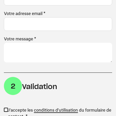
Votre adresse email *
Votre message *
2
Validation
(ouvre une nouvelle
J'accepte les
conditions d'utilisation
du formulaire de