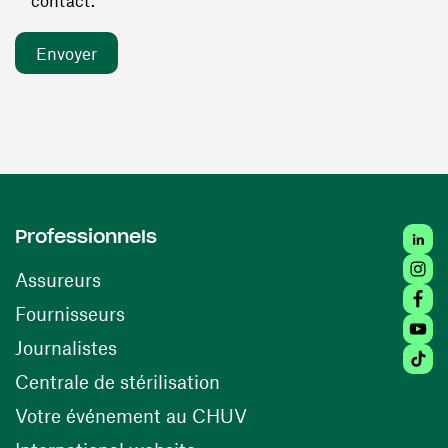
contact. *
Linked
Professionnels
Insta
Assureurs
Faceb
(ouvre une nouvelle fenêtre)
Fournisseurs
Youtu
Journalistes
Tiktok
(ouvre une nouvelle fenêtr
Centrale de stérilisation
(ouvre une nouvelle fen
Votre événement au CHUV