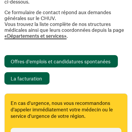
ci-dessous.
Ce formulaire de contact répond aux demandes
générales sur le CHUV.
Vous trouvez la liste complète de nos structures
médicales ainsi que leurs coordonnées depuis la page
«Départements et services»
.
(ouvre un
Offres d'emplois et candidatures spontanées
(ouvre une nouvelle fenêtre)
La facturation
En cas d'urgence, nous vous recommandons
d'appeler immédiatement votre médecin ou le
service d'urgence de votre région.