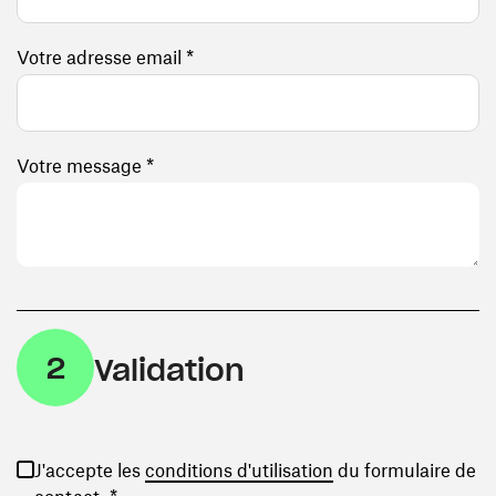
Votre adresse email *
Votre message *
2
Validation
(ouvre une nouvelle
J'accepte les
conditions d'utilisation
du formulaire de