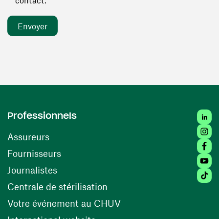
contact. *
Linked
Professionnels
Insta
Assureurs
Faceb
(ouvre une nouvelle fenêtre)
Fournisseurs
Youtu
Journalistes
Tiktok
(ouvre une nouvelle fenêtr
Centrale de stérilisation
(ouvre une nouvelle fen
Votre événement au CHUV