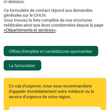
ci-dessous.
Ce formulaire de contact répond aux demandes
générales sur le CHUV.
Vous trouvez la liste complète de nos structures
médicales ainsi que leurs coordonnées depuis la page
«Départements et services»
.
(ouvre un
Offres d'emplois et candidatures spontanées
(ouvre une nouvelle fenêtre)
La facturation
En cas d'urgence, nous vous recommandons
d'appeler immédiatement votre médecin ou le
service d'urgence de votre région.