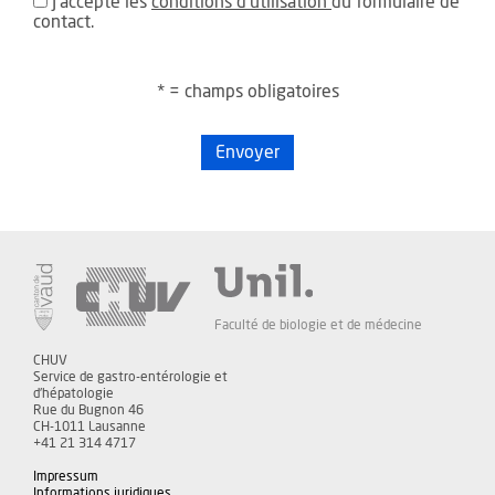
J'accepte les
conditions d'utilisation
du formulaire de
contact.
* = champs obligatoires
Envoyer
Faculté de biologie et de médecine
CHUV
Service de gastro-entérologie et
d'hépatologie
Rue du Bugnon 46
CH-1011 Lausanne
+41 21 314 4717
Impressum
Informations juridiques