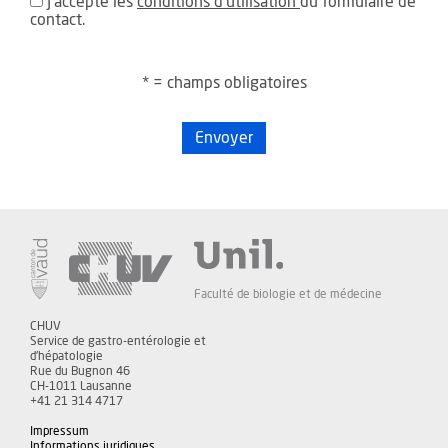
J'accepte les
conditions d'utilisation
du formulaire de
contact.
* = champs obligatoires
Envoyer
Faculté de biologie et de médecine
CHUV
Service de gastro-entérologie et
d'hépatologie
Rue du Bugnon 46
CH-1011 Lausanne
+41 21 314 4717
Impressum
Informations juridiques