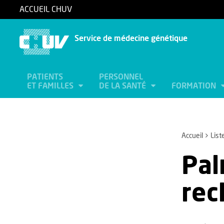
ACCUEIL CHUV
Service de médecine génétique
PATIENTS
PERSONNEL
ET FAMILLES
DE LA SANTÉ
FORMATION
Accueil
List
Pal
rec