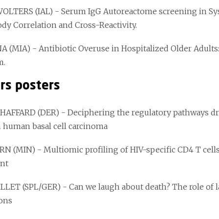
 WOLTERS
(IAL) - Serum IgG Autoreactome screening in Sy
ody Correlation and Cross-Reactivity.
NA
(MIA) - Antibiotic Overuse in Hospitalized Older Adults
m.
urs posters
CHAFFARD
(DER) - Deciphering the regulatory pathways d
n human basal cell carcinoma
ORN
(MIN) - Multiomic profiling of HIV-specific CD4 T cel
nt
ILLET
(SPL/GER) - Can we laugh about death? The role of 
ons