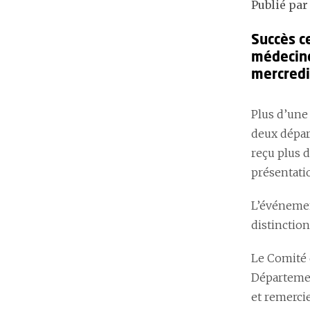
Publié par
Succès c
médecine
mercredi
Plus d’une
deux dépar
reçu plus 
présentati
L’événement
distinctio
Le Comité 
Départemen
et remerci