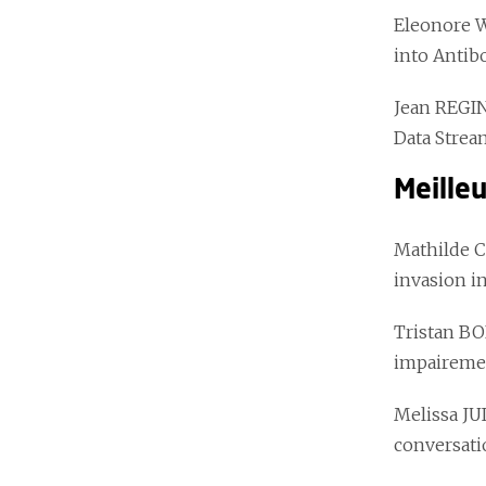
Eleonore
into Antib
Jean REGI
Data Strea
Meille
Mathilde 
invasion i
Tristan B
impaireme
Melissa JU
conversati