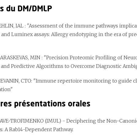
s du DM/DMLP
TEHLIN
, IAL : "Assessment of the immune pathways implicat
 and Luminex assays: Allergy endotyping in the era of p
 PARASKEVAS
, MIN : "Precision Proteomic Profiling of Neur
and Predictive Algorithms to Overcome Diagnostic Ambi
TEVANIN
, CTO: "Immune repertoire monitoring to guide c
ation"
ures présentations orales
 SAVE-TROFIMENKO
(IMUL) - Deciphering the Non-Canonic
s: A Rab14-Dependent Pathway.