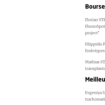
Bourse
Florian S
FluoroSpot
project"
Filippidis
Endotypes 
Mathias S
transplant
Meille
Evgeniya
trachomati