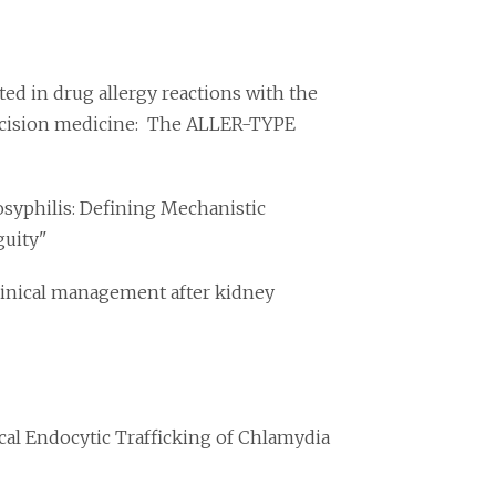
ed in drug allergy reactions with the
recision medicine: The ALLER-TYPE
osyphilis: Defining Mechanistic
guity"
linical management after kidney
al Endocytic Trafficking of Chlamydia